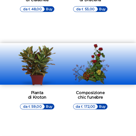
da € 48,00
▷▷ Buy
da € 53,00
▷▷ Buy
Pianta
Composizione
di Kroton
chic funebre
da € 59,00
▷▷ Buy
da € 172,00
▷▷ Buy