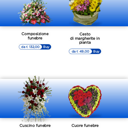
Composizione
Cesto
funebre
di margherite in
pianta
da € 132,00
▷▷ Buy
da € 49,00
▷▷ Buy
Cuscino funebre
Cuore funebre