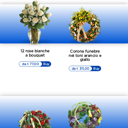
12 rose bianche
Corona funebre
a bouquet
nei toni arancio e
giallo
da € 77,00
▷▷ Buy
da € 311,00
▷▷ Buy