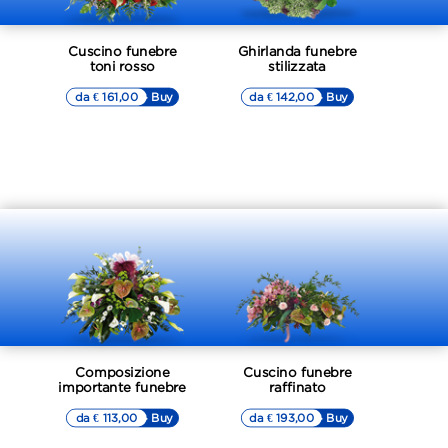
Cuscino funebre
Ghirlanda funebre
toni rosso
stilizzata
da € 161,00
▷▷ Buy
da € 142,00
▷▷ Buy
Composizione
Cuscino funebre
importante funebre
raffinato
da € 113,00
▷▷ Buy
da € 193,00
▷▷ Buy