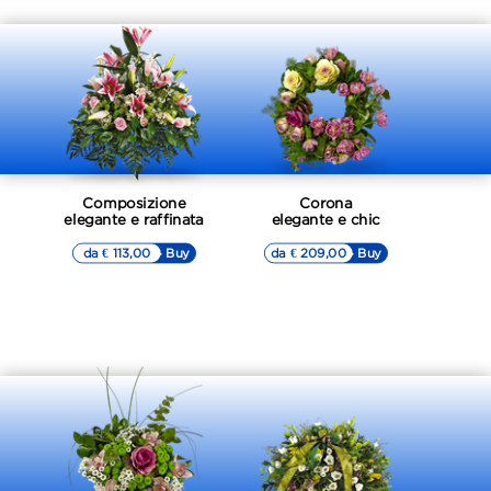
Composizione
Corona
elegante e raffinata
elegante e chic
da € 113,00
▷▷ Buy
da € 209,00
▷▷ Buy