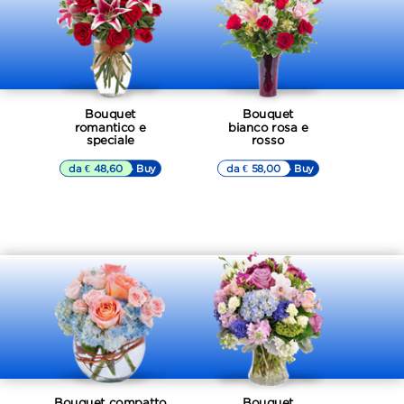
-10%
Bouquet
Bouquet
romantico e
bianco rosa e
speciale
rosso
da € 48,60
▷▷ Buy
da € 58,00
▷▷ Buy
Bouquet compatto
Bouquet