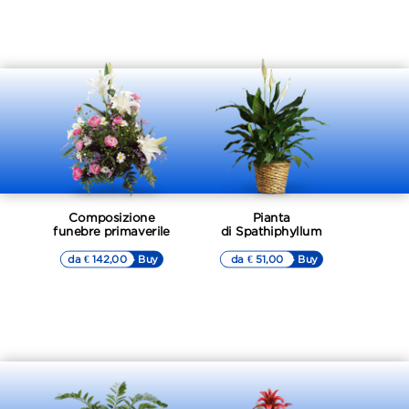
Composizione
Pianta
funebre primaverile
di Spathiphyllum
da € 142,00
▷▷ Buy
da € 51,00
▷▷ Buy