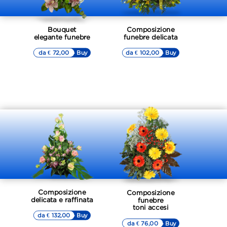
Bouquet
Composizione
elegante funebre
funebre delicata
da € 72,00
▷▷ Buy
da € 102,00
▷▷ Buy
Composizione
Composizione
delicata e raffinata
funebre
toni accesi
da € 132,00
▷▷ Buy
da € 76,00
▷▷ Buy