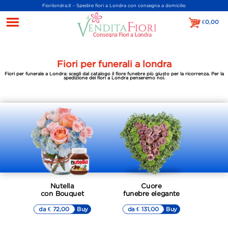
Fiorilondra.it - Spedire fiori a Londra con consegna a domicilio
€
0,00
€0,00
Fiori per funerali a londra
Fiori per funerale a Londra: scegli dal catalogo il fiore funebre più giusto per la ricorrenza. Per la
spedizione dei fiori a Londra penseremo noi.
Nutella
Cuore
con Bouquet
funebre elegante
da € 72,00
▷▷ Buy
da € 131,00
▷▷ Buy