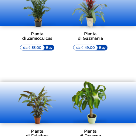
Pianta
Pianta
di Zamioculcas
di Guzmania
da € 55,00
▷▷ Buy
da € 49,00
▷▷ Buy
Pianta
Pianta
di Calathea
di Dracena