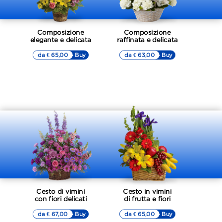
Composizione
Composizione
elegante e delicata
raffinata e delicata
da € 65,00
▷▷ Buy
da € 63,00
▷▷ Buy
Cesto di vimini
Cesto in vimini
con fiori delicati
di frutta e fiori
da € 67,00
▷▷ Buy
da € 65,00
▷▷ Buy