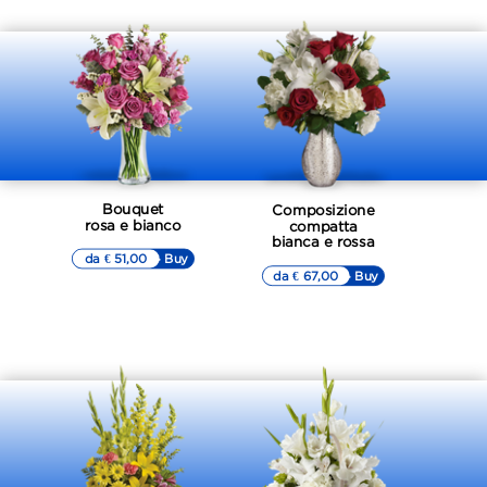
Bouquet
Composizione
rosa e bianco
compatta
bianca e rossa
da € 51,00
▷▷ Buy
da € 67,00
▷▷ Buy