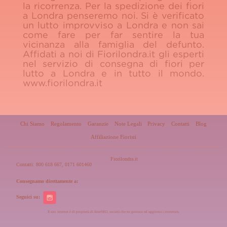
la ricorrenza. Per la spedizione dei fiori
a Londra penseremo noi. Si è verificato
un lutto improvviso a Londra e non sai
come fare per far sentire la tua
vicinanza alla famiglia del defunto.
Affidati a noi di Fiorilondra.it gli esperti
nel servizio di consegna di fiori per
lutto a Londra e in tutto il mondo.
www.fiorilondra.it
Chi Siamo
Regolamento
Garanzie
Note Legali
Privacy
Contatti
Blog
Affiliazione Fioristi
Fiorilondra.it
Contatti: 800 618 667, 0171 601460
Consegnamo direttamente a:
Seguici su:
Il sito internet è di proprietà di InterSEO, società che ne gestisce ed aggiorna i contenuti.