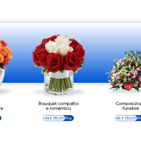
Bouquet compatto
Composizio
re
e romantico
funebre
da € 59,00
▷▷ Buy
da € 132,00
▷▷ B