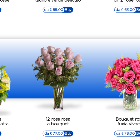
rosse
giallo e verde delicato
di 12 rose ro
da € 56,00
▷▷ Buy
da € 63,00
▷▷ B
e
12 rose rosa
Bouquet ro
atta
a bouquet
fuxia vivac
da € 77,00
▷▷ Buy
da € 78,00
▷▷ B