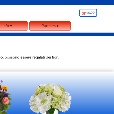
€0,00
€
0,00
Info ▾
Partners ▾
Chi siamo
Garanzie
Note Legali
y, cookies e GDPR
, possono essere regalati dei fiori.
egolamento
liazione Fiorista