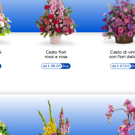
i
Cesto fiori
Cesto di vim
rossi e rosa
con fiori deli
da € 89,00
▷▷ Buy
da € 67,00
▷▷ B