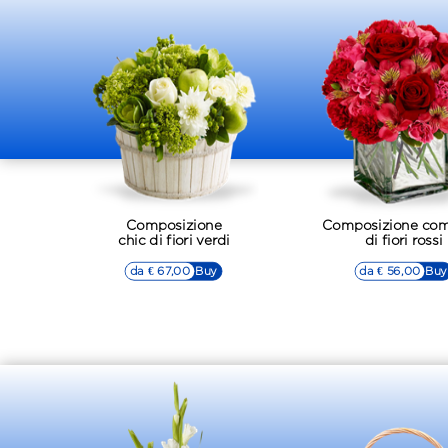
Composizione
Composizione com
chic di fiori verdi
di fiori rossi
da € 67,00
▷▷ Buy
da € 56,00
▷▷ Buy