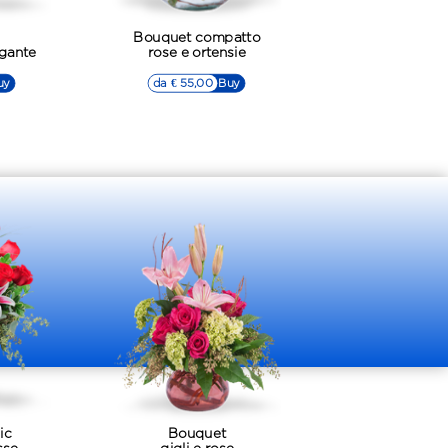
Bouquet compatto
egante
rose e ortensie
uy
da € 55,00
▷▷ Buy
ic
Bouquet