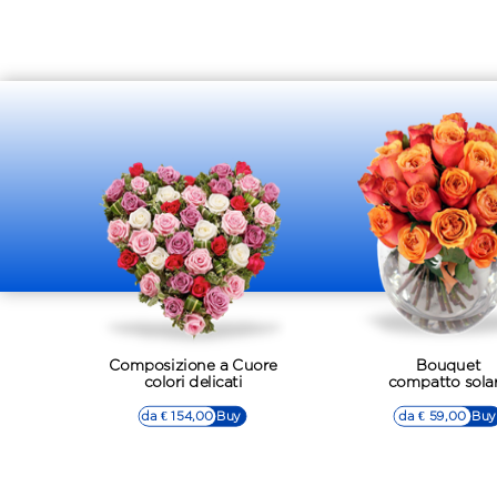
Composizione a Cuore
Bouquet
colori delicati
compatto sola
da € 154,00
▷▷ Buy
da € 59,00
▷▷ Buy