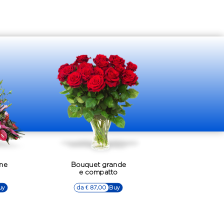
ne
Bouquet grande
e compatto
uy
da € 87,00
▷▷ Buy