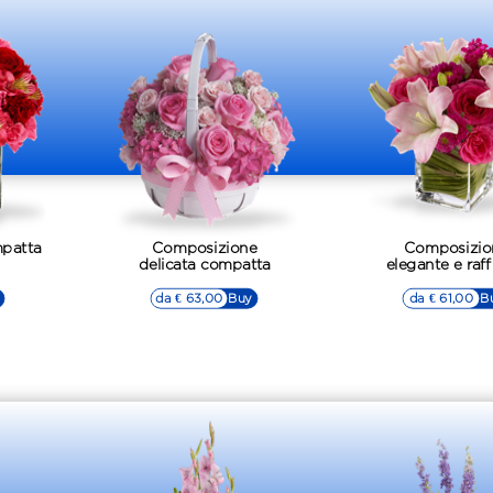
patta
Composizione
Composizio
delicata compatta
elegante e raff
da € 63,00
▷▷ Buy
da € 61,00
▷▷ B