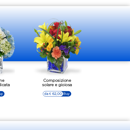
ne
Composizione
licata
solare e gioiosa
uy
da € 62,00
▷▷ Buy