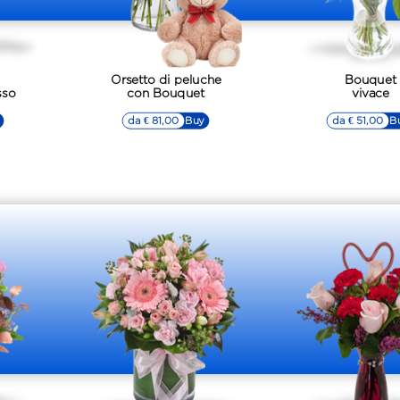
Orsetto di peluche
Bouquet
sso
con Bouquet
vivace
da € 81,00
▷▷ Buy
da € 51,00
▷▷ B