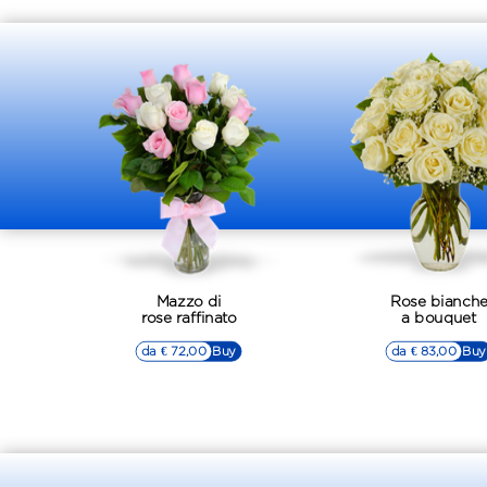
Mazzo di
Rose bianch
rose raffinato
a bouquet
da € 72,00
▷▷ Buy
da € 83,00
▷▷ Buy