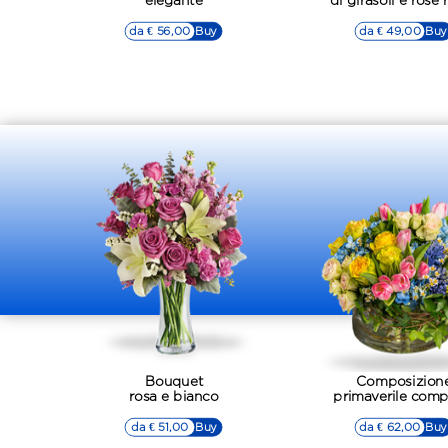
elegante
di girasoli e rose 
da € 56,00
▷▷ Buy
da € 49,00
▷▷ Buy
Bouquet
Composizion
rosa e bianco
primaverile comp
da € 51,00
▷▷ Buy
da € 62,00
▷▷ Buy