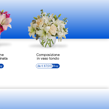
ne
Composizione
inata
in vaso tondo
uy
da € 67,00
▷▷ Buy