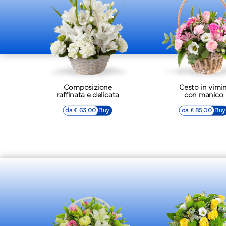
Composizione
Cesto in vimin
raffinata e delicata
con manico
da € 63,00
▷▷ Buy
da € 85,00
▷▷ Buy