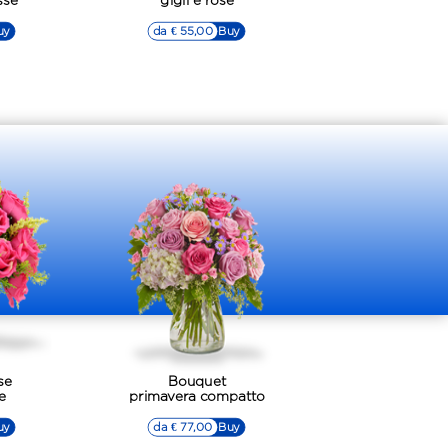
sse
gigli e rose
uy
da € 55,00
▷▷ Buy
se
Bouquet
e
primavera compatto
uy
da € 77,00
▷▷ Buy