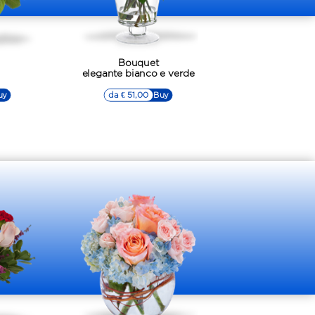
Bouquet
elegante bianco e verde
uy
da € 51,00
▷▷ Buy