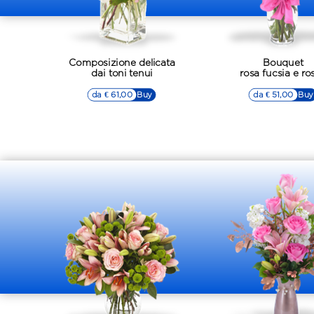
Composizione delicata
Bouquet
dai toni tenui
rosa fucsia e ro
da € 61,00
▷▷ Buy
da € 51,00
▷▷ Buy