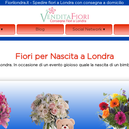
Fiorilondra.it - Spedire fiori a Londra con consegna a domicilio
 ▾
Blog
Social Network ▾
o
Instagram
o
Twitter
Fiori per Nascita a Londra
o
ze
Privac
ondra. In occasione di un evento gioioso quale la nascita di un bimbo
R
Affi