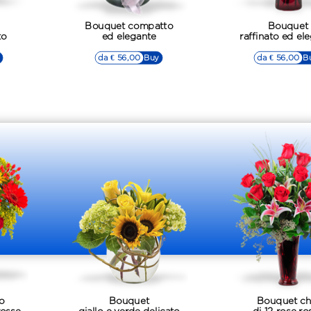
Bouquet compatto
Bouquet
to
ed elegante
raffinato ed el
da € 56,00
▷▷ Buy
da € 56,00
▷▷ B
o
Bouquet
Bouquet ch