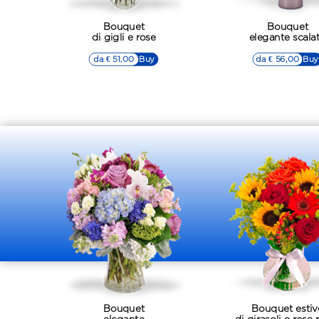
Bouquet
Bouquet
di gigli e rose
elegante scala
da € 51,00
▷▷ Buy
da € 56,00
▷▷ Buy
Bouquet
Bouquet estiv