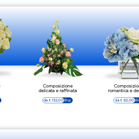
e
Composizione
Composizio
delicata e raffinata
romantica e de
da € 132,00
▷▷ Buy
da € 62,00
▷▷ B