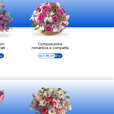
ini
Composizione
cati
romantica e compatta
uy
da € 89,00
▷▷ Buy