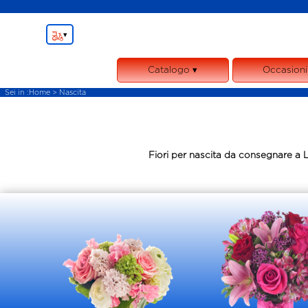
▾
Catalogo ▾
Occasioni
Bouquet e Mazzi
Anniversari
Sei in :
Home
> Nascita
Composizioni e Cesti
Compleann
Funebre
Matrimoni
Piante
Condoglian
Fiori per nascita da consegnare a L
Rose
Nascita
Fiori e gadgets
Fiori e torte